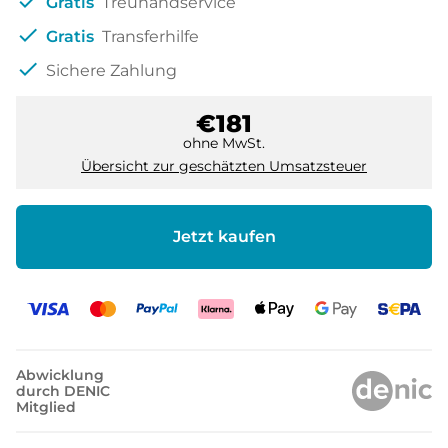
check
Gratis
Treuhandservice
check
Gratis
Transferhilfe
check
Sichere Zahlung
€181
ohne MwSt.
Übersicht zur geschätzten Umsatzsteuer
Jetzt kaufen
Abwicklung
durch DENIC
Mitglied