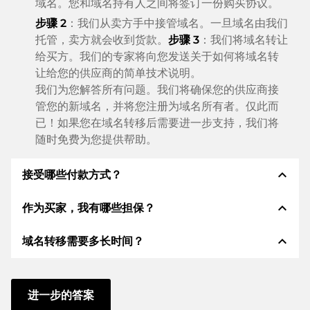
域名。您和域名持有人之间将签订一份购买协议。
步骤 2
：我们从卖方手中接管域名。一旦域名由我们
托管，卖方就会收到货款。
步骤 3
：我们将域名转让
给买方。我们的专家将向您发送关于如何将域名转
让给您的供应商的简单技术说明。
我们为您解答所有问题。我们将确保您的供应商接
管您的新域名，并将您注册为域名所有者。仅此而
已！如果您在域名转移后需要进一步支持，我们将
随时免费为您提供帮助。
expand_less
接受哪些付款方式？
expand_less
作为买家，我有哪些担保？
我们使用 SEPA 作为预付费，并使用 STRIPE 作为支
付服务提供商，以提供可用的支付方式，例如：信用
expand_less
域名转移需要多长时间？
卡、PayPal、Klarna、ApplePay、GooglePay、支
作为买方，我们始终向您保证以下证券。这就是我们的
付宝或当地供应商：信用卡、PayPal、Klarna、
名称所代表的意义n:
ApplePay、GooglePay、支付宝或本地供应商。
域名转移到新的提供商是通过自动程序实时进行的。只
根据德国法律，ELITEDOMAINS GmbH 担任
域名
要您及时采取行动，并且您的供应商没有任何问题，一
进一步的答案
托管人
。
切都会在几分钟内完成。