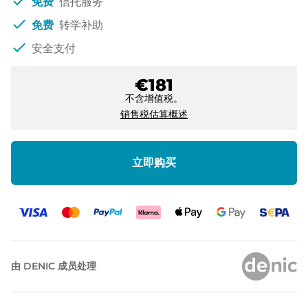
check
免费
信托服务
check
免费
转学补助
check
安全支付
€181
不含增值税。
销售税估算概述
立即购买
由 DENIC 成员处理